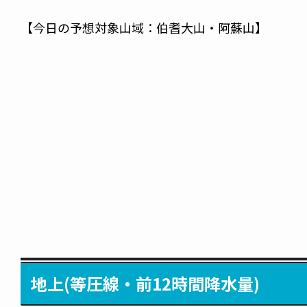
【今日の予想対象山域：伯耆大山・阿蘇山】
地上(等圧線・前12時間降水量)