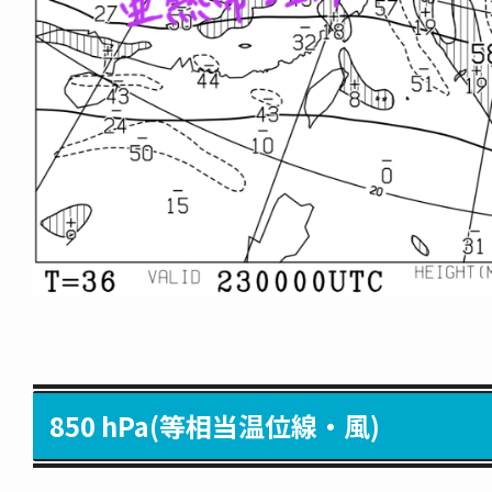
850 hPa(等相当温位線・風)