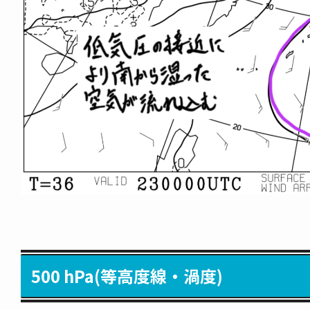
500 hPa(等高度線・渦度)