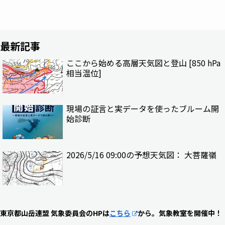
最新記事
ここから始める高層天気図と登山 [850 hPa
相当温位]
現場の証言と実データを使ったブルーム開
始診断
2026/5/16 09:00の予想天気図： 大菩薩嶺
東京都山岳連盟 気象委員会のHPは
こちら
から。気象教室を開催中！