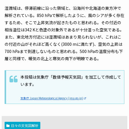
湿潤域は、停滞前線に沿った領域と、沿海州や北海道の東方沖で
解析されている。850 hPaで解析したように、風のシアが多く存在
するため、そこで上昇気流が起きたものと思われる。その付近の
相当温位は342 Kと色塗の対象外であるが十分湿った空気である。
また、東北地方付近には湿潤域はあまり見られないが、これはこ
の付近の山がそれほど高くなく(3000 mに満たず)、空気の上昇は
700 hPaまで到達しないものと思われる。500 hPaの温度分布も下
層と同様で、暖気の北上と寒気の南下が明瞭である。
本投稿は気象庁「数値予報天気図」を加工して作成して
います。
気象庁 Japan Meteorological Agency (jma.go.jp)
日々の天気図解析