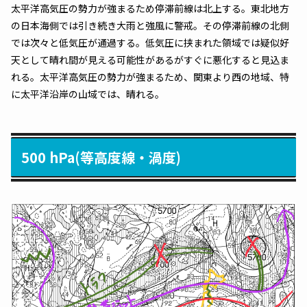
太平洋高気圧の勢力が強まるため停滞前線は北上する。東北地方
の日本海側では引き続き大雨と強風に警戒。その停滞前線の北側
では次々と低気圧が通過する。低気圧に挟まれた領域では疑似好
天として晴れ間が見える可能性があるがすぐに悪化すると見込ま
れる。太平洋高気圧の勢力が強まるため、関東より西の地域、特
に太平洋沿岸の山域では、晴れる。
500 hPa(等高度線・渦度)