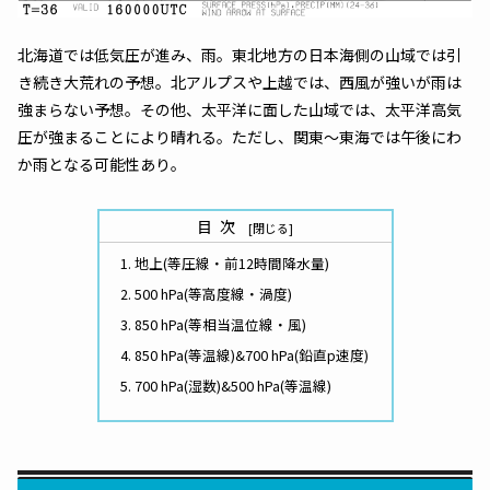
北海道では低気圧が進み、雨。東北地方の日本海側の山域では引
き続き大荒れの予想。北アルプスや上越では、西風が強いが雨は
強まらない予想。その他、太平洋に面した山域では、太平洋高気
圧が強まることにより晴れる。ただし、関東～東海では午後にわ
か雨となる可能性あり。
目次
地上(等圧線・前12時間降水量)
500 hPa(等高度線・渦度)
850 hPa(等相当温位線・風)
850 hPa(等温線)&700 hPa(鉛直p速度)
700 hPa(湿数)&500 hPa(等温線)