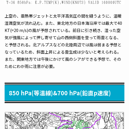
上空の、亜熱帯ジェットと太平洋高気圧の間を縫うように、温暖
湿潤空気が流れ込む。また、東北地方の日本海沿岸では最大で40
KT(=20 m/s)の風が予想されている。前日に引き続き、湿った空
気が強風によって押し寄せて山の西側斜面を登って雨雲となる、
と予想される。北アルプスなどの北陸周辺では風は弱まる予想と
なっているため、斜面上昇による雲生成は少ないと考えられる。
また、関東地方では午後にかけて風のシアができる予想で、その
ためにわか雨に注意が必要。
850 hPa(等温線)&700 hPa(鉛直p速度)