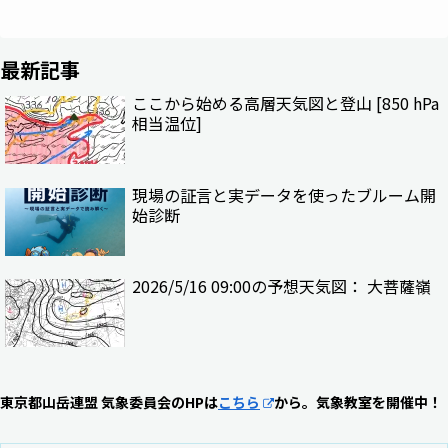
最新記事
ここから始める高層天気図と登山 [850 hPa
相当温位]
現場の証言と実データを使ったブルーム開
始診断
2026/5/16 09:00の予想天気図： 大菩薩嶺
東京都山岳連盟 気象委員会のHPは
こちら
から。気象教室を開催中！