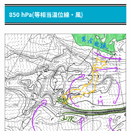
850 hPa(等相当温位線・風)