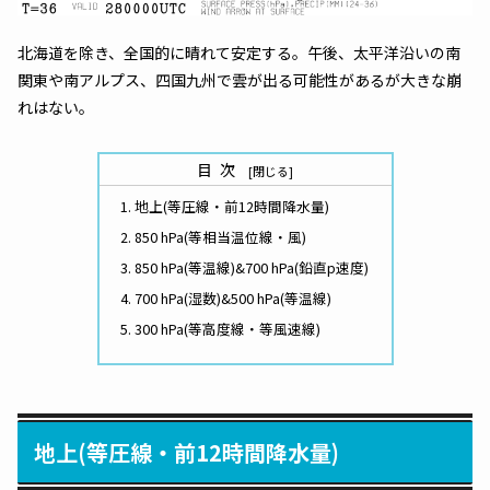
北海道を除き、全国的に晴れて安定する。午後、太平洋沿いの南
関東や南アルプス、四国九州で雲が出る可能性があるが大きな崩
れはない。
目次
地上(等圧線・前12時間降水量)
850 hPa(等相当温位線・風)
850 hPa(等温線)&700 hPa(鉛直p速度)
700 hPa(湿数)&500 hPa(等温線)
300 hPa(等高度線・等風速線)
地上(等圧線・前12時間降水量)