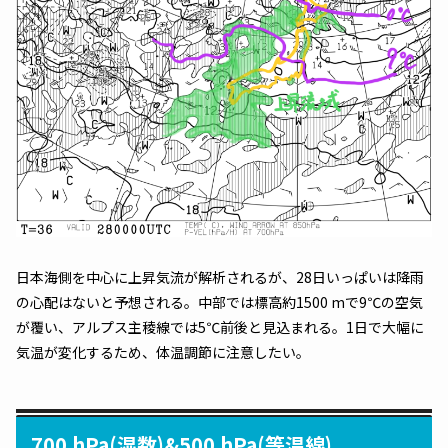
日本海側を中心に上昇気流が解析されるが、28日いっぱいは降雨
の心配はないと予想される。中部では標高約1500 mで9℃の空気
が覆い、アルプス主稜線では5℃前後と見込まれる。1日で大幅に
気温が変化するため、体温調節に注意したい。
700 hPa(湿数)&500 hPa(等温線)