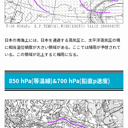
日本の南海上には、日本を通過する高気圧と、太平洋高気圧の境
に相当温位傾度が大きい領域がある。ここでは降雨が予想されて
いる。この領域が北上すると梅雨になる。
850 hPa(等温線)&700 hPa(鉛直p速度)