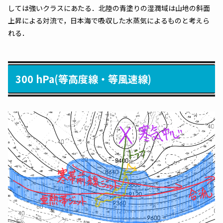
しては強いクラスにあたる．北陸の青塗りの湿潤域は山地の斜面
上昇による対流で，日本海で吸収した水蒸気によるものと考えら
れる．
300 hPa(等高度線・等風速線)