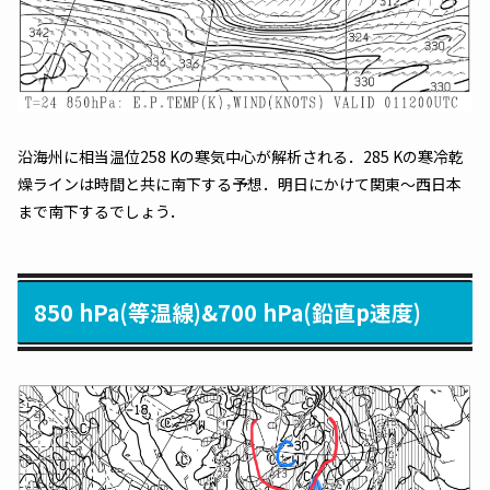
沿海州に相当温位258 Kの寒気中心が解析される．285 Kの寒冷乾
燥ラインは時間と共に南下する予想．明日にかけて関東～西日本
まで南下するでしょう．
850 hPa(等温線)&700 hPa(鉛直p速度)