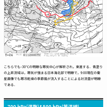
こちらでも-30℃の明瞭な寒気中心が解析され，東進する．青塗り
の上昇流域は，寒気が強まる日本海北部で明瞭で，9:00現在の衛
星画像でも寒冷乾燥の季節風が流入することによる対流雲が明瞭
である．
700 hPa(湿数)&500 hPa(等温線)