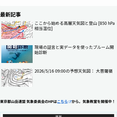
最新記事
ここから始める高層天気図と登山 [850 hPa
相当温位]
現場の証言と実データを使ったブルーム開
始診断
2026/5/16 09:00の予想天気図： 大菩薩嶺
東京都山岳連盟 気象委員会のHPは
こちら
から。気象教室を開催中！
運営