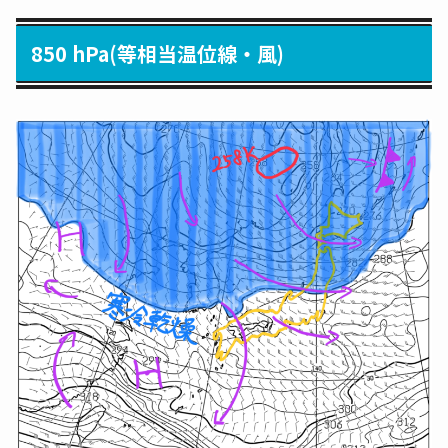
850 hPa(等相当温位線・風)