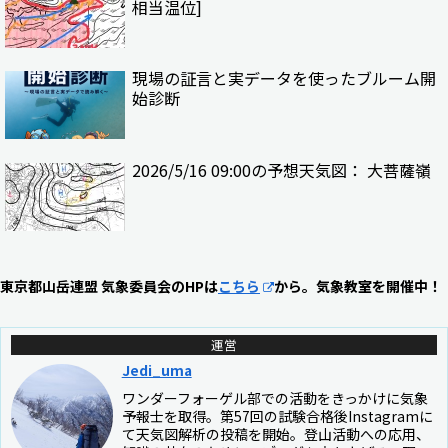
相当温位]
現場の証言と実データを使ったブルーム開
始診断
2026/5/16 09:00の予想天気図： 大菩薩嶺
東京都山岳連盟 気象委員会のHPは
こちら
から。気象教室を開催中！
運営
Jedi_uma
ワンダーフォーゲル部での活動をきっかけに気象
予報士を取得。第57回の試験合格後Instagramに
て天気図解析の投稿を開始。登山活動への応用、