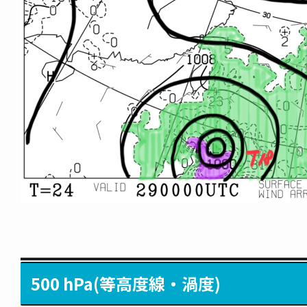
500 hPa(等高度線・渦度)