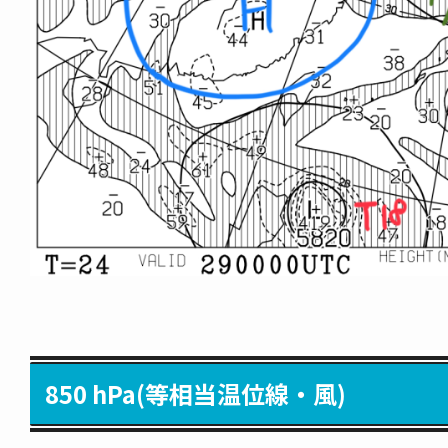
850 hPa(等相当温位線・風)