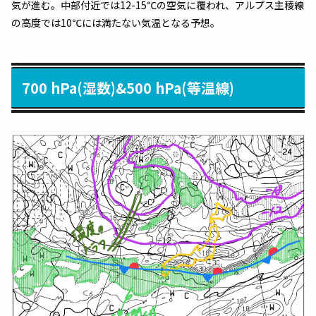
気が進む。中部付近では12-15℃の空気に覆われ、アルプス主稜線
の高度では10℃には満たない気温となる予想。
700 hPa(湿数)&500 hPa(等温線)