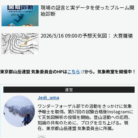
現場の証言と実データを使ったブルーム開
始診断
2026/5/16 09:00の予想天気図： 大菩薩嶺
東京都山岳連盟 気象委員会のHPは
こちら
から。気象教室を開催中！
運営
Jedi_uma
ワンダーフォーゲル部での活動をきっかけに気象
予報士を取得。第57回の試験合格後Instagramに
て天気図解析の投稿を開始。登山活動への応用、
知識の共有のために、ブログを立ち上げる。現
在、東京都山岳連盟 気象委員会に所属。