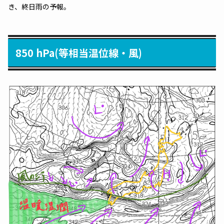
き、終日雨の予報。
850 hPa(等相当温位線・風)