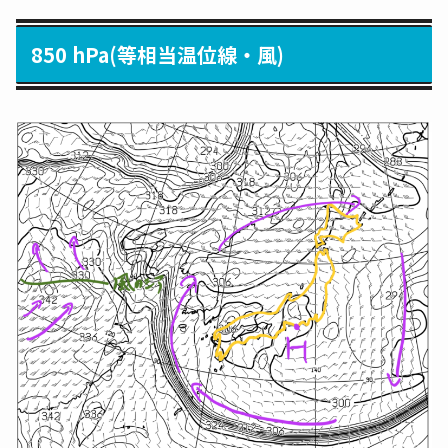
850 hPa(等相当温位線・風)