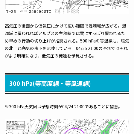
高気圧の後面から低気圧にかけて広い範囲で湿潤域が広がる。湿
潤域に覆われればアルプスの主稜線では雲にすっぽり覆われるた
め早めの行動の切り上げが推奨される。500 hPaの等温線も、暖気
の北上と寒気の南下を示唆している。04/25 21:00の予想ではそれ
がより明確になり、低気圧の発達を予見させる。
300 hPa(等高度線・等風速線)
※300 hPa天気図は予想時刻が04/24 21:00であることに留意。