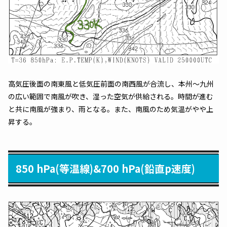
高気圧後面の南東風と低気圧前面の南西風が合流し、本州～九州
の広い範囲で南風が吹き、湿った空気が供給される。時間が進む
と共に南風が強まり、雨となる。また、南風のため気温がやや上
昇する。
850 hPa(等温線)&700 hPa(鉛直p速度)