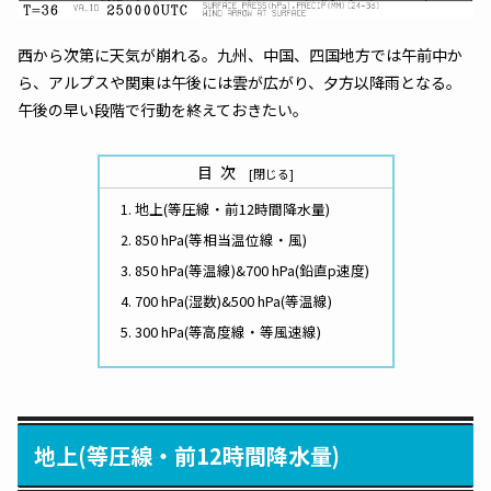
西から次第に天気が崩れる。九州、中国、四国地方では午前中か
ら、アルプスや関東は午後には雲が広がり、夕方以降雨となる。
午後の早い段階で行動を終えておきたい。
目次
地上(等圧線・前12時間降水量)
850 hPa(等相当温位線・風)
850 hPa(等温線)&700 hPa(鉛直p速度)
700 hPa(湿数)&500 hPa(等温線)
300 hPa(等高度線・等風速線)
地上(等圧線・前12時間降水量)