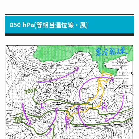
850 hPa(等相当温位線・風)