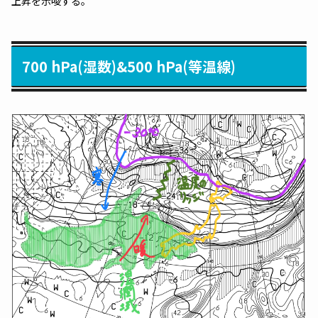
上昇を示唆する。
700 hPa(湿数)&500 hPa(等温線)